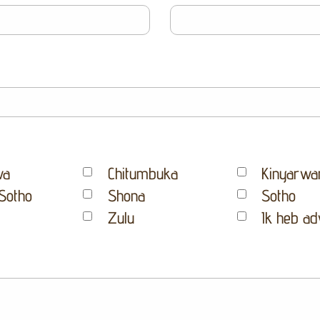
wa
Chitumbuka
Kinyarwa
Sotho
Shona
Sotho
Zulu
Ik heb ad