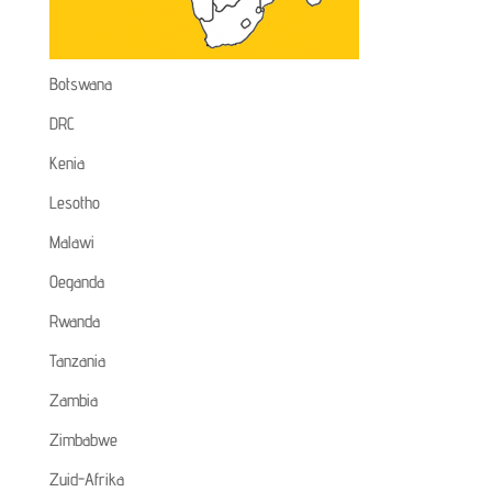
Botswana
DRC
Kenia
Lesotho
Malawi
Oeganda
Rwanda
Tanzania
Zambia
Zimbabwe
Zuid-Afrika