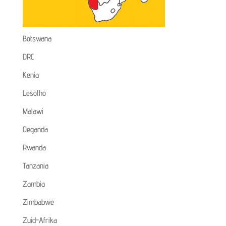
Botswana
DRC
Kenia
Lesotho
Malawi
Oeganda
Rwanda
Tanzania
Zambia
Zimbabwe
Zuid-Afrika