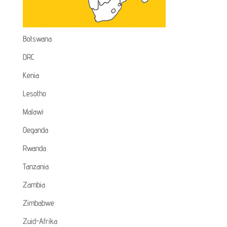
Botswana
DRC
Kenia
Lesotho
Malawi
Oeganda
Rwanda
Tanzania
Zambia
Zimbabwe
Zuid-Afrika