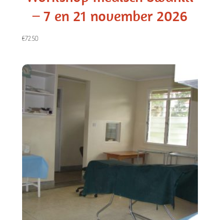
– 7 en 21 november 2026
€
72.50