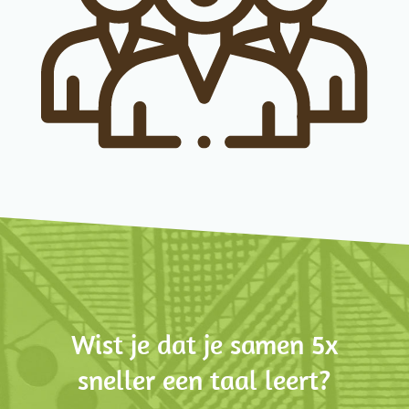
Wist je dat je samen 5x
sneller een taal leert?