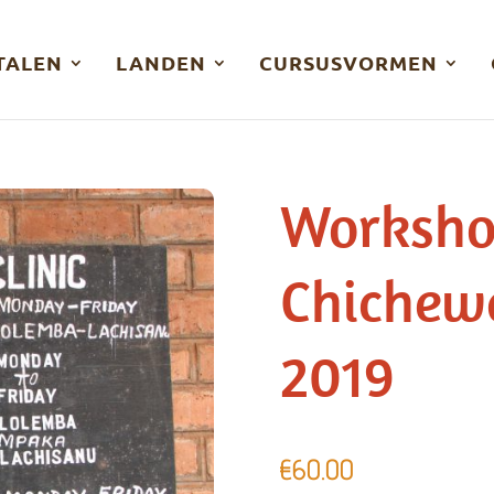
TALEN
LANDEN
CURSUSVORMEN
Worksho
Chichew
2019
€
60.00