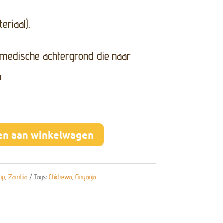
eriaal).
medische achtergrond die naar
n
en aan winkelwagen
op
,
Zambia
Tags:
Chichewa
,
Cinyanja