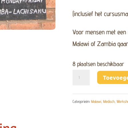
(inclusief het cursusmat
Voor mensen met een 
Malawi of Zambia gaa
8 plaatsen beschikbaar
Workshop
Toevoeg
medisch
Chichewa
Categorieën:
Malawi
,
Medisch
,
Worksh
-
november
ing