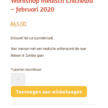
Workshop medisch Chichewa
– februari 2020
€
65.00
(inclusief het cursusmateriaal).
Voor mensen met een medische achtergrond die naar
Malawi of Zambia gaan
4 plaatsen beschikbaar
Workshop
medisch
Chichewa
Toevoegen aan winkelwagen
-
februari