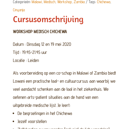
2020
Categorieën:
Malawi
,
Medisch
,
Workshop
,
Zambia
Tags:
Chichewa
,
aantal
Cinyanja
Cursusomschrijving
WORKSHOP MEDISCH CHICHEWA
Datum : Dinsdag 12 en 19 mei 2020
Tijd : 19.45-21.45 uur
Locatie : Leiden
Als voorbereiding op een co-schap in Malawi of Zambia biedt
Lowani een practische taal- en cultuurcursus aan waarbij we
veel aandacht schenken aan de taal in het ziekenhuis. We
oefenen arts-patient situaties aan de hand van een
uitgebreide medische lijst. Je leert:
De begroetingen in het Chichewa
Jezelf voorstellen