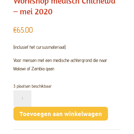
Workshop medisch Chichewa
– mei 2020
€
65.00
(inclusief het cursusmateriaal).
Voor mensen met een medische achtergrond die naar
Malawi of Zambia gaan
3 plaatsen beschikbaar
Workshop
medisch
Chichewa
Toevoegen aan winkelwagen
-
mei