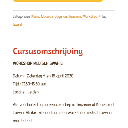
-
april
2020
Categorieën:
Kenia
,
Medisch
,
Oeganda
,
Tanzania
,
Workshop
Tag:
aantal
Swahili
Cursusomschrijving
WORKSHOP MEDISCH SWAHILI
Datum : Zaterdag 4 en 18 april 2020
Tijd : 13.30-15.30 uur
Locatie : Leiden
Als voorbereiding op een co-schap in Tanzania of Kenia biedt
Lowani Afrika Talencentrum een workshop medisch Swahili
aan. Je leert: